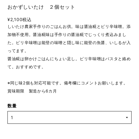
おかずしいたけ ２個セット
¥2,100
税込
しいたけ農家手作りのごはんお供。味は醤油糀とピリ辛味噌。添
加物不使用。醤油糀味は手作りの醤油糀でじっくり煮込みまし
た。ピリ辛味噌は能登の味噌と隠し味に能登の魚醤、いしるが入
ってます。
醤油糀は卵かけごはんにちょい足し。ピリ辛味噌はパスタと絡め
て。おすすめです。
※同じ味2個も対応可能です。備考欄にコメントお願いします。
賞味期限 製造から6カ月
数量