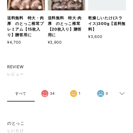
送料無料 特大・肉
送料無料 特大·肉
乾燥しいたけ(スラ
厚 のとっこ椎茸プ
厚 のとっこ椎茸
イス)300g【送料無
レミアム【15枚入
【20枚入り】贈答
料】
り】贈答用に
用に
¥3,600
¥4,700
¥3,900
REVIEW
レビュー
すべて
34
1
0
のとっこ
しいたけ